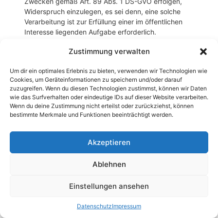
Zwecken gemäß Art. 89 Abs. 1 DS-GVO erfolgen,
Widerspruch einzulegen, es sei denn, eine solche
Verarbeitung ist zur Erfüllung einer im öffentlichen
Interesse liegenden Aufgabe erforderlich.
Zur Ausübung des Rechts auf Widerspruch kann sich die
Zustimmung verwalten
betroffene Person direkt an jeden Mitarbeiter der Denise
Tiedemann oder einen anderen Mitarbeiter wenden. Der
Um dir ein optimales Erlebnis zu bieten, verwenden wir Technologien wie
betroffenen Person steht es ferner frei, im Zusammenhang
Cookies, um Geräteinformationen zu speichern und/oder darauf
zuzugreifen. Wenn du diesen Technologien zustimmst, können wir Daten
mit der Nutzung von Diensten der
wie das Surfverhalten oder eindeutige IDs auf dieser Website verarbeiten.
Informationsgesellschaft, ungeachtet der Richtlinie
Wenn du deine Zustimmung nicht erteilst oder zurückziehst, können
2002/58/EG, ihr Widerspruchsrecht mittels automatisierter
bestimmte Merkmale und Funktionen beeinträchtigt werden.
Verfahren auszuüben, bei denen technische
Spezifikationen verwendet werden.
Akzeptieren
h) Automatisierte
Entscheidungen im Einzelfall
Ablehnen
einschließlich Profiling
Einstellungen ansehen
Jede von der Verarbeitung personenbezogener Daten
Datenschutz
Impressum
betroffene Person hat das vom Europäischen Richtlinien-
und Verordnungsgeber gewährte Recht, nicht einer