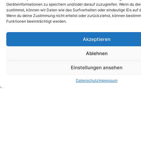
p
Geräteinformationen zu speichern und/oder darauf zuzugreifen. Wenn du di
i
zustimmst, können wir Daten wie das Surfverhalten oder eindeutige IDs auf d
Wenn du deine Zustimmung nicht erteilst oder zurückziehst, können bestim
m
Funktionen beeinträchtigt werden.
R
d
i
Akzeptieren
d
N
Ablehnen
o
o
Einstellungen ansehen
v
Z
Datenschutz
Impressum
D
T
s
w
i
a
I
f
m